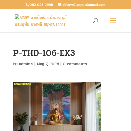
062-023-2998
abbywallpaper@gmail.com
P-THD-106-EX3
by
admin4
|
May 7, 2026
|
0 comments