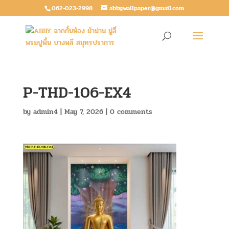
062-023-2998
abbywallpaper@gmail.com
P-THD-106-EX4
by
admin4
|
May 7, 2026
|
0 comments