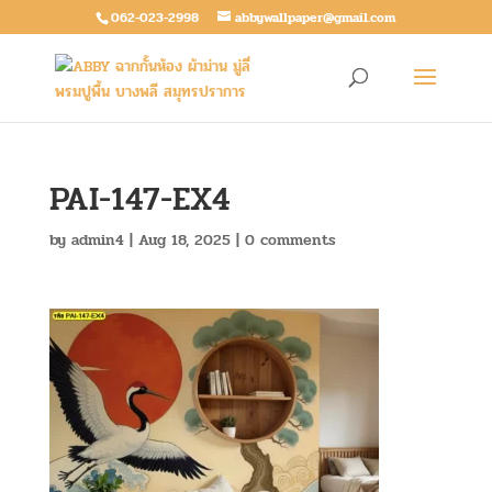
062-023-2998
abbywallpaper@gmail.com
PAI-147-EX4
by
admin4
|
Aug 18, 2025
|
0 comments