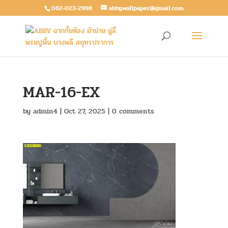
062-023-2998
abbywallpaper@gmail.com
MAR-16-EX
by
admin4
|
Oct 27, 2025
|
0 comments