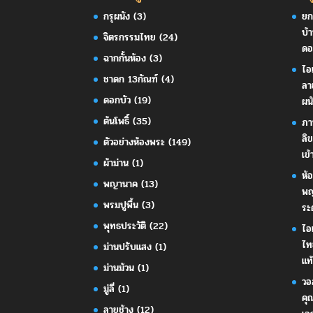
กรุผนัง
(3)
ยก
บ้
จิตรกรรมไทย
(24)
ดอ
ฉากกั้นห้อง
(3)
ไอ
ชาดก 13กัณฑ์
(4)
ลา
ดอกบัว
(19)
ผน
ต้นโพธิ์
(35)
ภา
ลิ
ตัวอย่างห้องพระ
(149)
เข้
ผ้าม่าน
(1)
ห้
พญานาค
(13)
พญ
พรมปูพื้น
(3)
ระ
พุทธประวัติ
(22)
ไอ
ไท
ม่านปรับแสง
(1)
แท้
ม่านม้วน
(1)
วอ
มู่ลี่
(1)
คุ
ลายช้าง
(12)