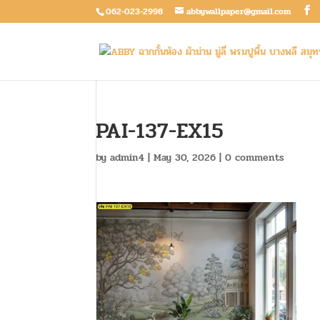
062-023-2998
abbywallpaper@gmail.com
PAI-137-EX15
by
admin4
|
May 30, 2026
|
0 comments