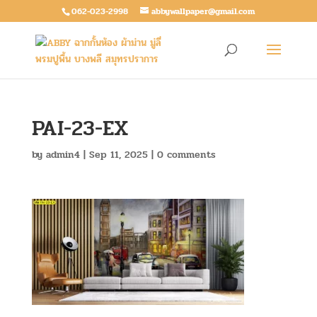
062-023-2998
abbywallpaper@gmail.com
PAI-23-EX
by
admin4
|
Sep 11, 2025
|
0 comments