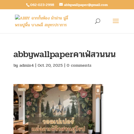
062-023-2998
abbywallpaper@gmail.com
abbywallpaperคาเฟ่สวนนน
by
admin4
|
Oct 20, 2025
|
0 comments