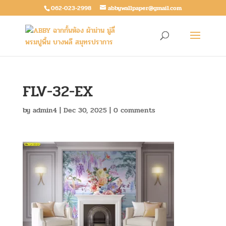
062-023-2998
abbywallpaper@gmail.com
FLV-32-EX
by
admin4
|
Dec 30, 2025
|
0 comments