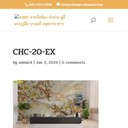
062-023-2998
abbywallpaper@gmail.com
CHC-20-EX
by
admin4
|
Jan 5, 2026
|
0 comments