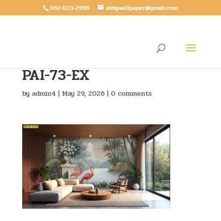
062-023-2998
abbywallpaper@gmail.com
PAI-73-EX
by
admin4
|
May 29, 2026
|
0 comments