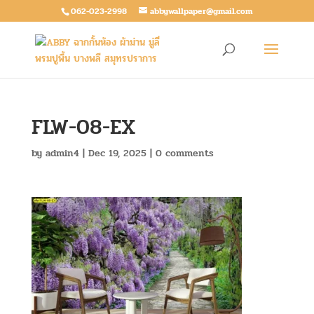
062-023-2998
abbywallpaper@gmail.com
FLW-08-EX
by
admin4
|
Dec 19, 2025
|
0 comments