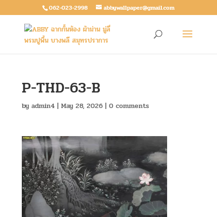
062-023-2998
abbywallpaper@gmail.com
P-THD-63-B
by
admin4
|
May 28, 2026
|
0 comments