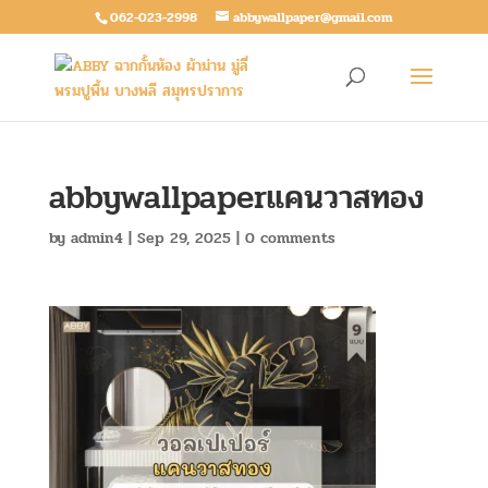
062-023-2998
abbywallpaper@gmail.com
abbywallpaperแคนวาสทอง
by
admin4
|
Sep 29, 2025
|
0 comments