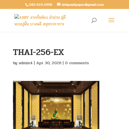
062-023-2998
abbywallpaper@gmail.com
THAI-256-EX
by
admin4
|
Apr 30, 2026
|
0 comments