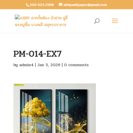
062-023-2998
abbywallpaper@gmail.com
PM-014-EX7
by
admin4
|
Jan 5, 2026
|
0 comments