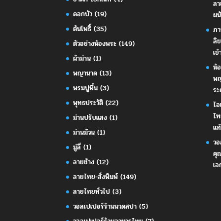
ลา
ดอกบัว
(19)
ผน
ต้นโพธิ์
(35)
ภา
ลิ
ตัวอย่างห้องพระ
(149)
เข้
ผ้าม่าน
(1)
ห้
พญานาค
(13)
พญ
พรมปูพื้น
(3)
ระ
พุทธประวัติ
(22)
ไอ
ไท
ม่านปรับแสง
(1)
แท้
ม่านม้วน
(1)
วอ
มู่ลี่
(1)
คุ
ลายช้าง
(12)
เอ
ลายไทย-สั่งพิมพ์
(149)
ลายไทยทั่วไป
(3)
วอลเปเปอร์ร้านนวดสปา
(5)