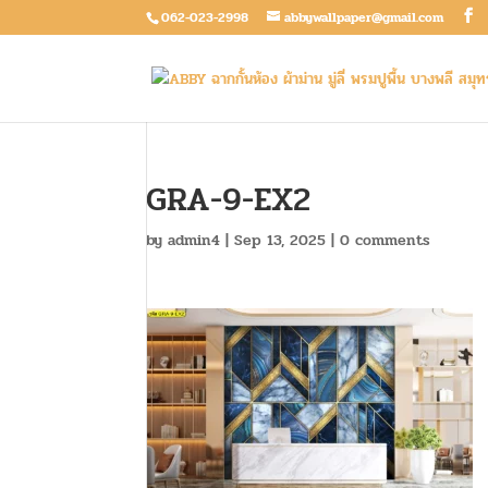
062-023-2998
abbywallpaper@gmail.com
GRA-9-EX2
by
admin4
|
Sep 13, 2025
|
0 comments