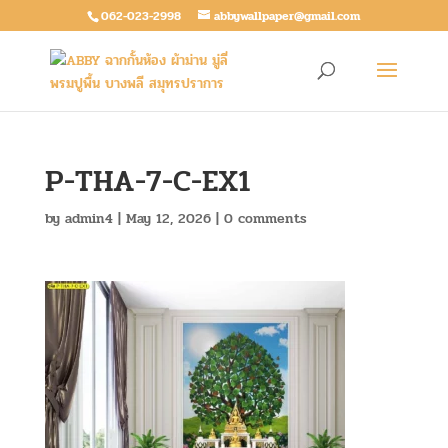
062-023-2998
abbywallpaper@gmail.com
P-THA-7-C-EX1
by
admin4
|
May 12, 2026
|
0 comments