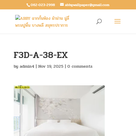
062-023-2998
abbywallpaper@gmail.com
F3D-A-38-EX
by
admin4
|
Nov 19, 2025
|
0 comments