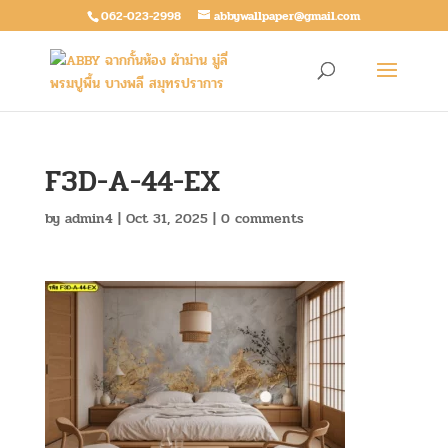
062-023-2998
abbywallpaper@gmail.com
F3D-A-44-EX
by
admin4
|
Oct 31, 2025
|
0 comments