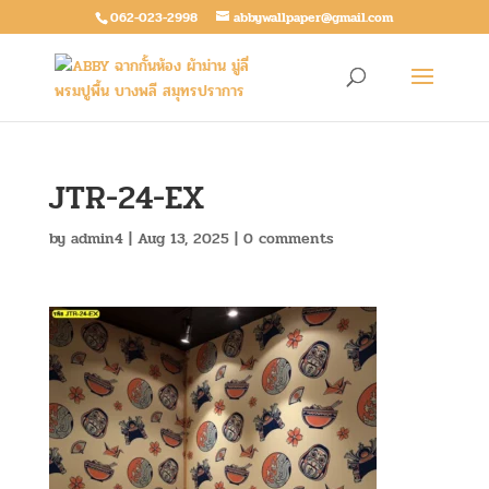
062-023-2998
abbywallpaper@gmail.com
JTR-24-EX
by
admin4
|
Aug 13, 2025
|
0 comments