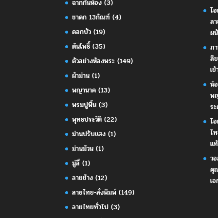
ฉากกั้นห้อง
(3)
ไอ
ชาดก 13กัณฑ์
(4)
ลา
ดอกบัว
(19)
ผน
ต้นโพธิ์
(35)
ภา
ลิ
ตัวอย่างห้องพระ
(149)
เข้
ผ้าม่าน
(1)
ห้
พญานาค
(13)
พญ
พรมปูพื้น
(3)
ระ
พุทธประวัติ
(22)
ไอ
ไท
ม่านปรับแสง
(1)
แท้
ม่านม้วน
(1)
วอ
มู่ลี่
(1)
คุ
ลายช้าง
(12)
เอ
ลายไทย-สั่งพิมพ์
(149)
ลายไทยทั่วไป
(3)