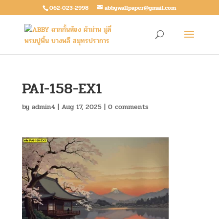
062-023-2998
abbywallpaper@gmail.com
PAI-158-EX1
by
admin4
|
Aug 17, 2025
|
0 comments