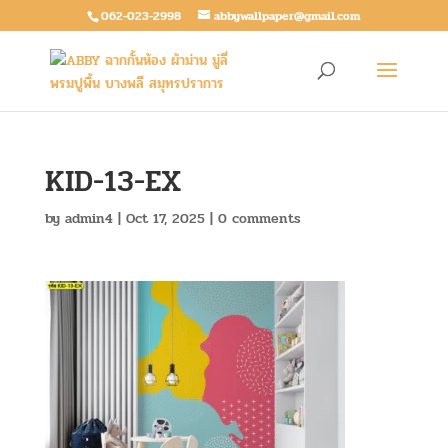
062-023-2998
abbywallpaper@gmail.com
KID-13-EX
by
admin4
|
Oct 17, 2025
|
0 comments