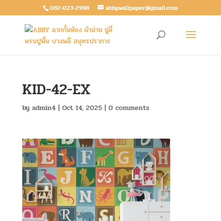
062-023-2998
abbywallpaper@gmail.com
KID-42-EX
by
admin4
|
Oct 14, 2025
|
0 comments