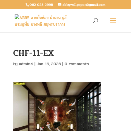
062-023-2998
abbywallpaper@gmail.com
CHF-11-EX
by
admin4
|
Jan 19, 2026
|
0 comments