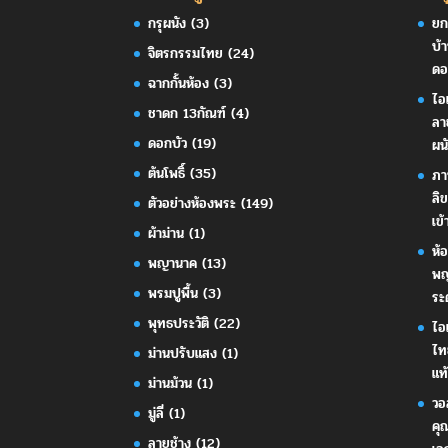
กรุผนัง
(3)
ยก
บ้
จิตรกรรมไทย
(24)
ดอ
ฉากกั้นห้อง
(3)
ไอ
ชาดก 13กัณฑ์
(4)
ลา
ดอกบัว
(19)
ผน
ต้นโพธิ์
(35)
ภา
ลิ
ตัวอย่างห้องพระ
(149)
เข้
ผ้าม่าน
(1)
ห้
พญานาค
(13)
พญ
พรมปูพื้น
(3)
ระ
พุทธประวัติ
(22)
ไอ
ไท
ม่านปรับแสง
(1)
แท้
ม่านม้วน
(1)
วอ
มู่ลี่
(1)
คุ
ลายช้าง
(12)