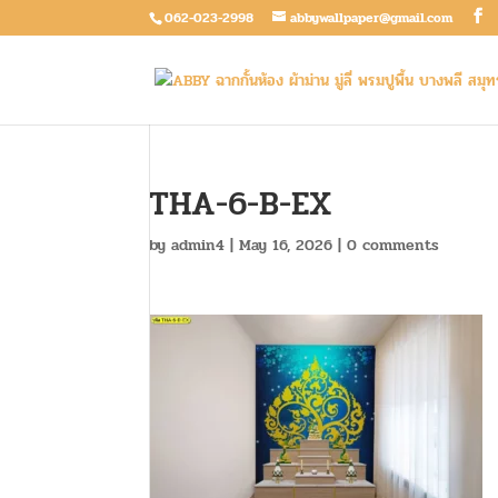
062-023-2998
abbywallpaper@gmail.com
THA-6-B-EX
by
admin4
|
May 16, 2026
|
0 comments