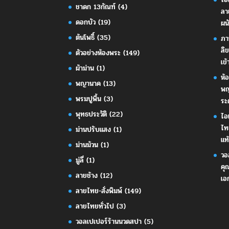
ชาดก 13กัณฑ์
(4)
ลา
ดอกบัว
(19)
ผน
ต้นโพธิ์
(35)
ภา
ลิ
ตัวอย่างห้องพระ
(149)
เข้
ผ้าม่าน
(1)
ห้
พญานาค
(13)
พญ
พรมปูพื้น
(3)
ระ
พุทธประวัติ
(22)
ไอ
ไท
ม่านปรับแสง
(1)
แท้
ม่านม้วน
(1)
วอ
มู่ลี่
(1)
คุ
ลายช้าง
(12)
เอ
ลายไทย-สั่งพิมพ์
(149)
ลายไทยทั่วไป
(3)
วอลเปเปอร์ร้านนวดสปา
(5)