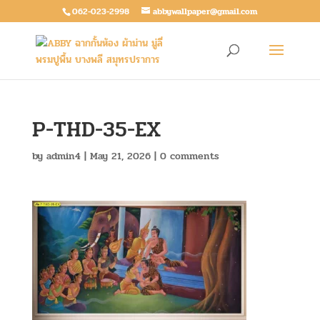
062-023-2998
abbywallpaper@gmail.com
P-THD-35-EX
by
admin4
|
May 21, 2026
|
0 comments