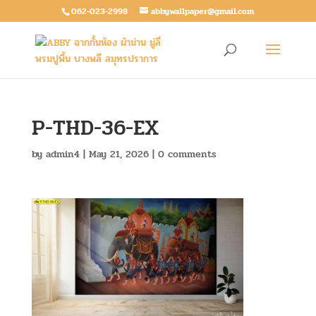
062-023-2998
abbywallpaper@gmail.com
P-THD-36-EX
by
admin4
|
May 21, 2026
|
0 comments