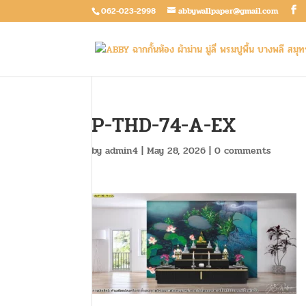
062-023-2998
abbywallpaper@gmail.com
P-THD-74-A-EX
by
admin4
|
May 28, 2026
|
0 comments