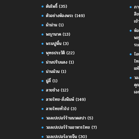
ต้นโพธิ์
(35)
ภา
ลิ
ตัวอย่างห้องพระ
(149)
เข้
ผ้าม่าน
(1)
ห้
พญานาค
(13)
พญ
พรมปูพื้น
(3)
ระ
พุทธประวัติ
(22)
ไอ
ไท
ม่านปรับแสง
(1)
แท้
ม่านม้วน
(1)
วอ
มู่ลี่
(1)
คุ
ลายช้าง
(12)
เอ
ลายไทย-สั่งพิมพ์
(149)
ลายไทยทั่วไป
(3)
วอลเปเปอร์ร้านนวดสปา
(5)
วอลเปเปอร์ร้านอาหารไทย
(7)
วอลเปเปอร์ลายจีน
(30)