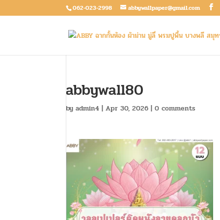
062-023-2998
abbywallpaper@gmail.com
abbywall80
by
admin4
|
Apr 30, 2026
|
0 comments