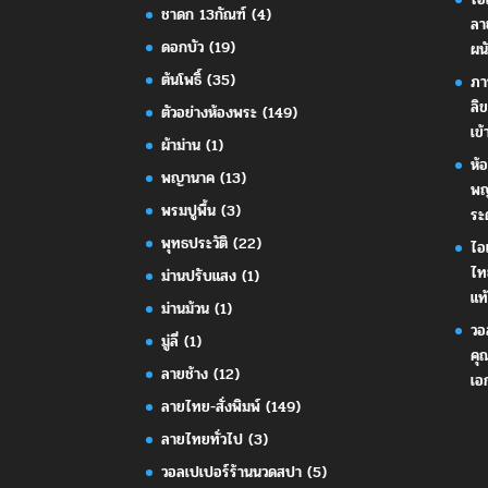
ชาดก 13กัณฑ์
(4)
ลา
ดอกบัว
(19)
ผน
ต้นโพธิ์
(35)
ภา
ลิ
ตัวอย่างห้องพระ
(149)
เข้
ผ้าม่าน
(1)
ห้
พญานาค
(13)
พญ
พรมปูพื้น
(3)
ระ
พุทธประวัติ
(22)
ไอ
ไท
ม่านปรับแสง
(1)
แท้
ม่านม้วน
(1)
วอ
มู่ลี่
(1)
คุ
ลายช้าง
(12)
เอ
ลายไทย-สั่งพิมพ์
(149)
ลายไทยทั่วไป
(3)
วอลเปเปอร์ร้านนวดสปา
(5)