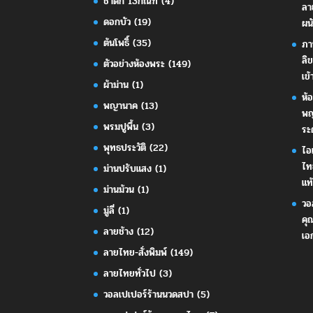
ชาดก 13กัณฑ์
(4)
ลา
ดอกบัว
(19)
ผน
ต้นโพธิ์
(35)
ภา
ลิ
ตัวอย่างห้องพระ
(149)
เข้
ผ้าม่าน
(1)
ห้
พญานาค
(13)
พญ
พรมปูพื้น
(3)
ระ
พุทธประวัติ
(22)
ไอ
ไท
ม่านปรับแสง
(1)
แท้
ม่านม้วน
(1)
วอ
มู่ลี่
(1)
คุ
ลายช้าง
(12)
เอ
ลายไทย-สั่งพิมพ์
(149)
ลายไทยทั่วไป
(3)
วอลเปเปอร์ร้านนวดสปา
(5)