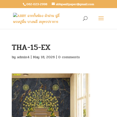
062-023-2998
abbywallpaper@gmail.com
THA-15-EX
by
admin4
|
May 18, 2026
|
0 comments