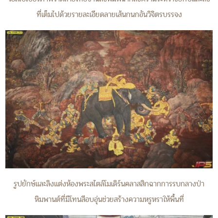
ที่เต็มไปด้วยรายละเอียดลายเส้นกนกอันวิจิตรบรรจง
รูปยักษ์และลิงแต่งห้องพระสไตล์โมเดิร์นคลาสสิกฉากการรบกลางป่า
หิมพานต์ที่มีโทนสีอบอุ่นช่วยสร้างความหรูหราให้พื้นที่