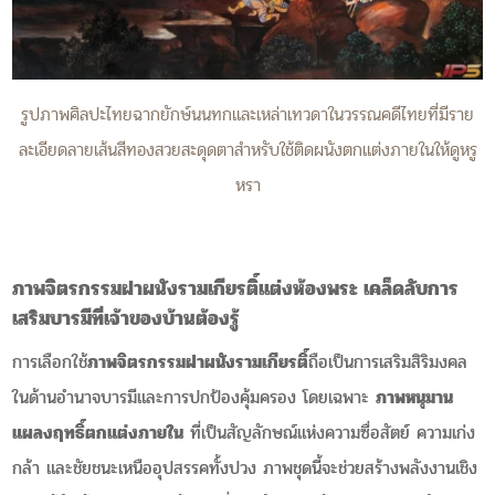
รูปภาพศิลปะไทยฉากยักษ์นนทกและเหล่าเทวดาในวรรณคดีไทยที่มีราย
ละเอียดลายเส้นสีทองสวยสะดุดตาสำหรับใช้ติดผนังตกแต่งภายในให้ดูหรู
หรา
ภาพจิตรกรรมฝาผนังรามเกียรติ์แต่งห้องพระ เคล็ดลับการ
เสริมบารมีที่เจ้าของบ้านต้องรู้
การเลือกใช้
ภาพจิตรกรรมฝาผนังรามเกียรติ์
ถือเป็นการเสริมสิริมงคล
ในด้านอำนาจบารมีและการปกป้องคุ้มครอง โดยเฉพาะ
ภาพหนุมาน
แผลงฤทธิ์ตกแต่งภายใน
ที่เป็นสัญลักษณ์แห่งความซื่อสัตย์ ความเก่ง
กล้า และชัยชนะเหนืออุปสรรคทั้งปวง ภาพชุดนี้จะช่วยสร้างพลังงานเชิง