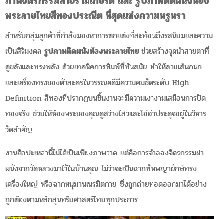
ภาพจิตรกรรมลายรามเกียรติ์ และ รูปภาพติดผนังห้อง
พระลายไทยสีทองประณีต ที่สุดแห่งความหรูหรา
สำหรับกลุ่มลูกค้าที่กำลังมองหาการตกแต่งที่สะท้อนถึงรสนิยมและความ
เป็นสิริมงคล
รูปภาพติดผนังห้องพระลายไทย
ช่วยสร้างจุดนำสายตาที่
ดูขลังและทรงพลัง ด้วยเทคนิคการพิมพ์ที่ทันสมัย ทำให้ลายเส้นกนก
และเครื่องทรงของตัวละครในวรรณคดีมีความคมชัดระดับ High
Definition สีทองที่ปรากฏบนชิ้นงานจะมีความเงางามเสมือนการปิด
ทองจริง ช่วยให้ห้องพระของคุณดูสว่างไสวและโอ่อ่าประดุจอยู่ในวิหาร
วัดสำคัญ
งานศิลปะเหล่านี้ไม่ได้เป็นเพียงภาพวาด แต่คือการจำลองจิตรกรรมฝา
ผนังจากวัดหลวงมาไว้ในบ้านคุณ ไม่ว่าจะเป็นฉากทัพพญายักษ์ทรง
เครื่องใหญ่ หรือฉากหนุมานเนรมิตกาย ซึ่งถูกถ่ายทอดออกมาได้อย่าง
ถูกต้องตามหลักสุนทรียศาสตร์ไทยทุกประการ