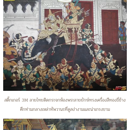
สติ๊กเกอร์ 3M ลายไทยติดกระจกห้องพระลายยักษ์ทรงเครื่องสีทองขี่ช้าง
ศึกท่ามกลางเหล่าทัพวานรที่ดูสง่างามและน่าเกรงขาม