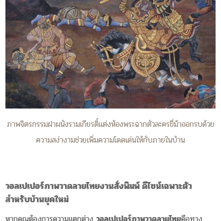
ภาพจิตรกรรมฝาผนังรามเกียรติ์แต่งห้องพระฉากตัวละครขี่ม้าออกรบด้วย
ความสง่างามช่วยเพิ่มความโดดเด่นให้กับภายในบ้าน
วอลเปเปอร์ภาพวาดลายไทยงานสั่งพิมพ์ ดีไซน์เฉพาะตัว
สำหรับบ้านยุคใหม่
หากคุณต้องการความแตกต่าง
วอลเปเปอร์ภาพวาดลายไทย
คือทาง