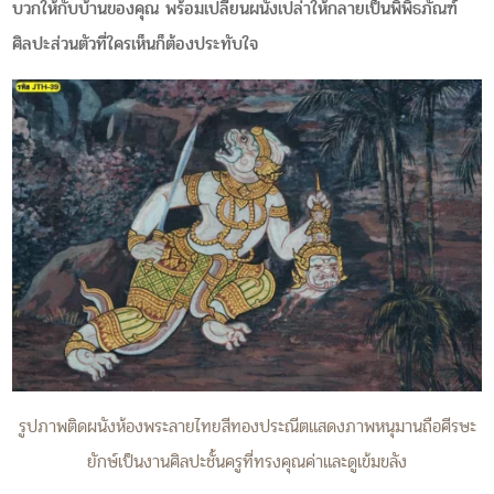
บวกให้กับบ้านของคุณ พร้อมเปลี่ยนผนังเปล่าให้กลายเป็นพิพิธภัณฑ์
ศิลปะส่วนตัวที่ใครเห็นก็ต้องประทับใจ
รูปภาพติดผนังห้องพระลายไทยสีทองประณีตแสดงภาพหนุมานถือศีรษะ
ยักษ์เป็นงานศิลปะชั้นครูที่ทรงคุณค่าและดูเข้มขลัง