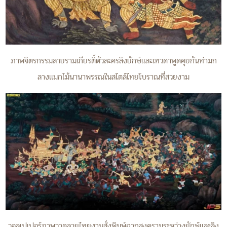
ภาพจิตรกรรมลายรามเกียรติ์ตัวละครลิงยักษ์และเทวดาพูดคุยกันท่ามก
ลางแมกไม้นานาพรรณในสไตล์ไทยโบราณที่สวยงาม
วอลเปเปอร์ภาพวาดลายไทยงานสั่งพิมพ์ฉากสงครามระหว่างยักษ์และลิง