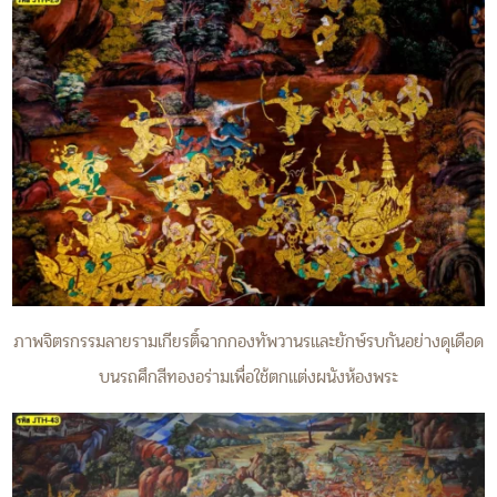
ภาพจิตรกรรมลายรามเกียรติ์ฉากกองทัพวานรและยักษ์รบกันอย่างดุเดือด
บนรถศึกสีทองอร่ามเพื่อใช้ตกแต่งผนังห้องพระ