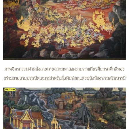
ภาพจิตรกรรมฝาผนังลายไทยฉากมหาสงครามรามเกียรติ์ยกรถศึกสีทอง
อร่ามสวยงามประณีตเหมาะสำหรับสั่งพิมพ์ตกแต่งผนังห้องพระเสริมบารมี