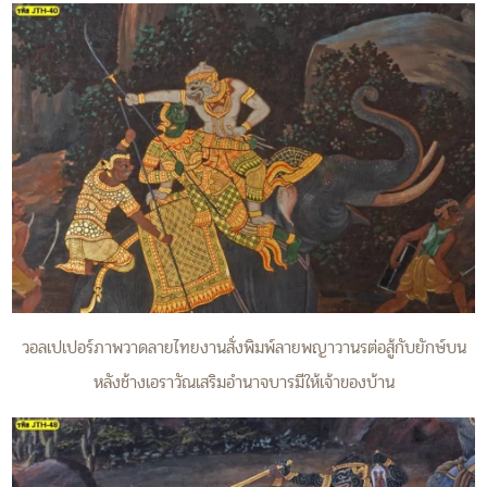
วอลเปเปอร์ภาพวาดลายไทยงานสั่งพิมพ์ลายพญาวานรต่อสู้กับยักษ์บน
หลังช้างเอราวัณเสริมอำนาจบารมีให้เจ้าของบ้าน