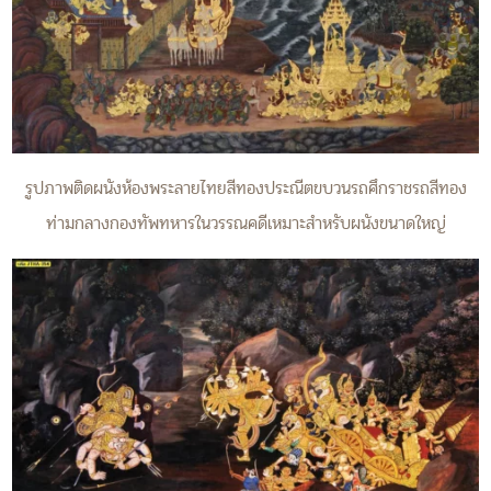
รูปภาพติดผนังห้องพระลายไทยสีทองประณีตขบวนรถศึกราชรถสีทอง
ท่ามกลางกองทัพทหารในวรรณคดีเหมาะสำหรับผนังขนาดใหญ่