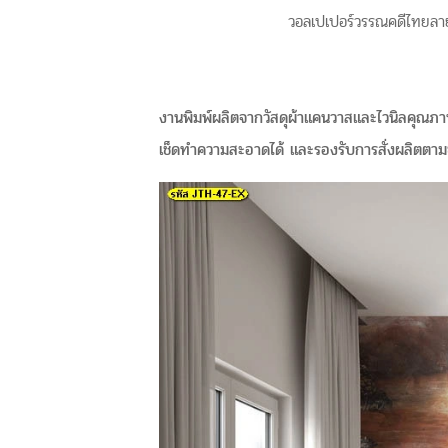
วอลเปเปอร์วรรณคดีไทยลา
งานพิมพ์ผลิตจากวัสดุผ้าแคนวาสและไวนิลคุณภาพส
เช็ดทำความสะอาดได้ และรองรับการสั่งผลิตตามข