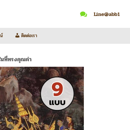
Line@abb1

ณ์
ติดต่อเรา
นที่ทรงคุณค่า