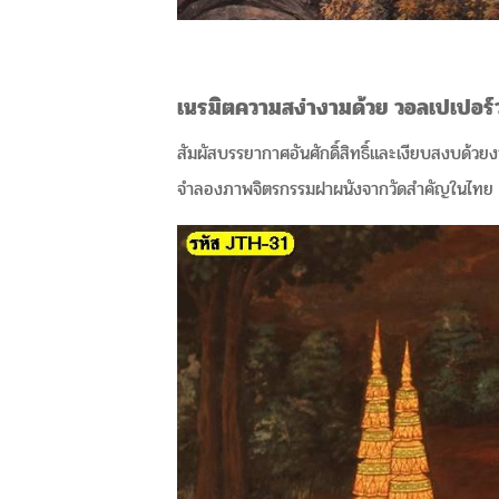
เนรมิตความสง่างามด้วย วอลเปเปอร์
สัมผัสบรรยากาศอันศักดิ์สิทธิ์และเงียบสงบด้วย
จำลองภาพจิตรกรรมฝาผนังจากวัดสำคัญในไทย ถ่