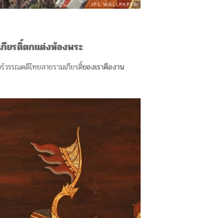
กียรติ์ตกแต่งห้องพระ
ร์วรรณคดีไทยลายรามเกียรติ์
ของเราคืองาน
ต