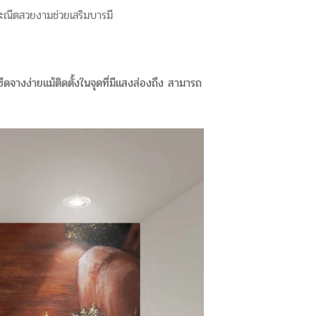
ณีตสวยงามช่วยเสริมบารมี
จางง่ายแม้ติดตั้งในจุดที่มีแสงส่องถึง สามารถ