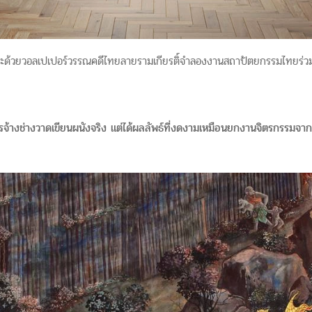
ะด้วยวอลเปเปอร์วรรณคดีไทยลายรามเกียรติ์จำลองงานสถาปัตยกรรมไทยร่วมส
้างช่างวาดเขียนผนังจริง แต่ได้ผลลัพธ์ที่งดงามเหมือนยกงานจิตรกรรมจา