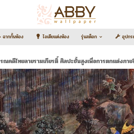
ฉากกั้นห้อง
ไอเดียแต่งห้อง
รุ่นสต็อก
อุปกร
รณคดีไทยลายรามเกียรติ์ ศิลปะชั้นสูงเพื่อการตกแต่งภายใ