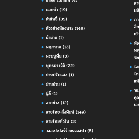
ชาดก 13กัณฑ์
(4)
ลา
ดอกบัว
(19)
ผน
ต้นโพธิ์
(35)
ภา
ลิ
ตัวอย่างห้องพระ
(149)
เข้
ผ้าม่าน
(1)
ห้
พญานาค
(13)
พญ
พรมปูพื้น
(3)
ระ
พุทธประวัติ
(22)
ไอ
ไท
ม่านปรับแสง
(1)
แท้
ม่านม้วน
(1)
วอ
มู่ลี่
(1)
คุ
ลายช้าง
(12)
เอ
ลายไทย-สั่งพิมพ์
(149)
ลายไทยทั่วไป
(3)
วอลเปเปอร์ร้านนวดสปา
(5)