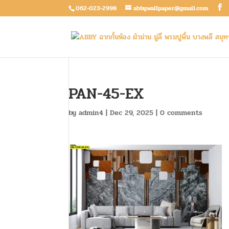
062-023-2998
abbywallpaper@gmail.com
PAN-45-EX
by
admin4
|
Dec 29, 2025
|
0 comments