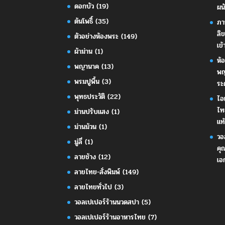
ดอกบัว
(19)
ผน
ต้นโพธิ์
(35)
ภา
ลิ
ตัวอย่างห้องพระ
(149)
เข้
ผ้าม่าน
(1)
ห้
พญานาค
(13)
พญ
พรมปูพื้น
(3)
ระ
พุทธประวัติ
(22)
ไอ
ไท
ม่านปรับแสง
(1)
แท้
ม่านม้วน
(1)
วอ
มู่ลี่
(1)
คุ
ลายช้าง
(12)
เอ
ลายไทย-สั่งพิมพ์
(149)
ลายไทยทั่วไป
(3)
วอลเปเปอร์ร้านนวดสปา
(5)
วอลเปเปอร์ร้านอาหารไทย
(7)