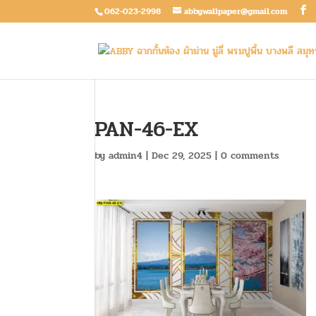
062-023-2998
abbywallpaper@gmail.com
PAN-46-EX
by
admin4
|
Dec 29, 2025
|
0 comments