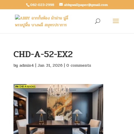
062-023-2998
abbywallpaper@gmail.com
CHD-A-52-EX2
by
admin4
|
Jan 31, 2026
|
0 comments