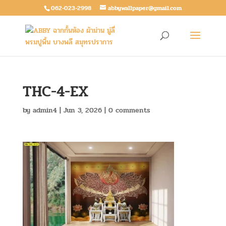
062-023-2998
abbywallpaper@gmail.com
THC-4-EX
by
admin4
|
Jun 3, 2026
|
0 comments