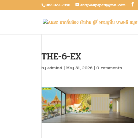
062-023-2998
abbywallpaper@gmail.com
THE-6-EX
by
admin4
|
May 31, 2026
|
0 comments