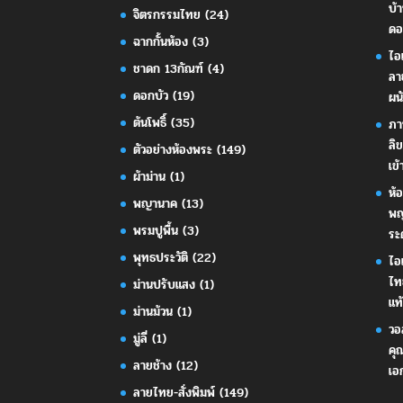
บ้
จิตรกรรมไทย
(24)
ดอ
ฉากกั้นห้อง
(3)
ไอ
ชาดก 13กัณฑ์
(4)
ลา
ดอกบัว
(19)
ผน
ต้นโพธิ์
(35)
ภา
ลิ
ตัวอย่างห้องพระ
(149)
เข้
ผ้าม่าน
(1)
ห้
พญานาค
(13)
พญ
พรมปูพื้น
(3)
ระ
พุทธประวัติ
(22)
ไอ
ไท
ม่านปรับแสง
(1)
แท้
ม่านม้วน
(1)
วอ
มู่ลี่
(1)
คุ
ลายช้าง
(12)
เอ
ลายไทย-สั่งพิมพ์
(149)