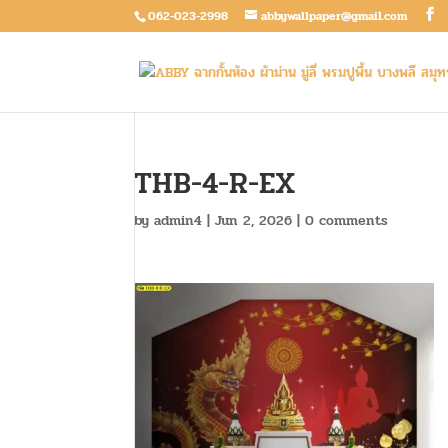
062-023-2998
abbywallpaper@gmail.com
THB-4-R-EX
by
admin4
|
Jun 2, 2026
|
0 comments