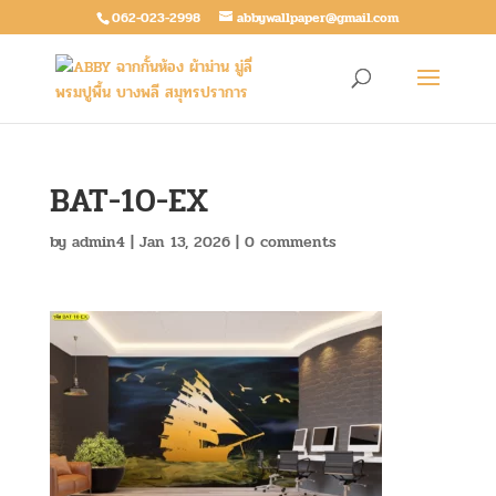
062-023-2998
abbywallpaper@gmail.com
BAT-10-EX
by
admin4
|
Jan 13, 2026
|
0 comments