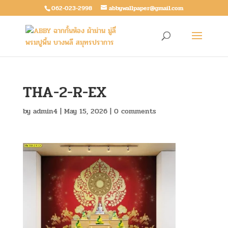
062-023-2998
abbywallpaper@gmail.com
THA-2-R-EX
by
admin4
|
May 15, 2026
|
0 comments