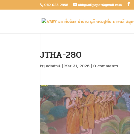
062-023-2998
abbywallpaper@gmail.com
JTHA-280
by
admin4
|
Mar 31, 2026
|
0 comments