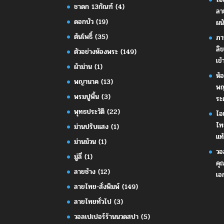
ชาดก 13กัณฑ์
(4)
ลา
ดอกบัว
(19)
ผน
ต้นโพธิ์
(35)
ภา
ลิ
ตัวอย่างห้องพระ
(149)
เข้
ผ้าม่าน
(1)
ห้
พญานาค
(13)
พญ
พรมปูพื้น
(3)
ระ
พุทธประวัติ
(22)
ไอ
ไท
ม่านปรับแสง
(1)
แท้
ม่านม้วน
(1)
วอ
มู่ลี่
(1)
คุ
ลายช้าง
(12)
เอ
ลายไทย-สั่งพิมพ์
(149)
ลายไทยทั่วไป
(3)
วอลเปเปอร์ร้านนวดสปา
(5)