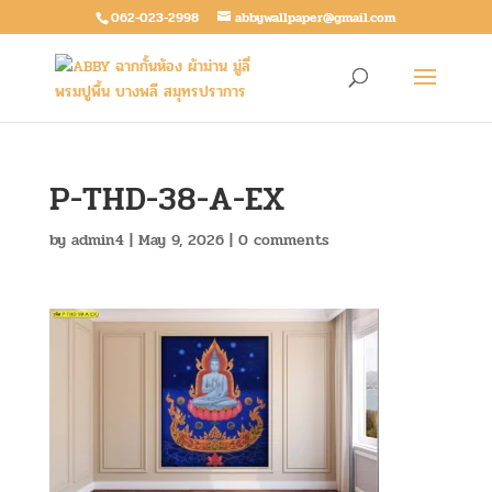
062-023-2998
abbywallpaper@gmail.com
P-THD-38-A-EX
by
admin4
|
May 9, 2026
|
0 comments