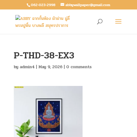
062-023-2998
abbywallpaper@gmail.com
P-THD-38-EX3
by
admin4
|
May 9, 2026
|
0 comments