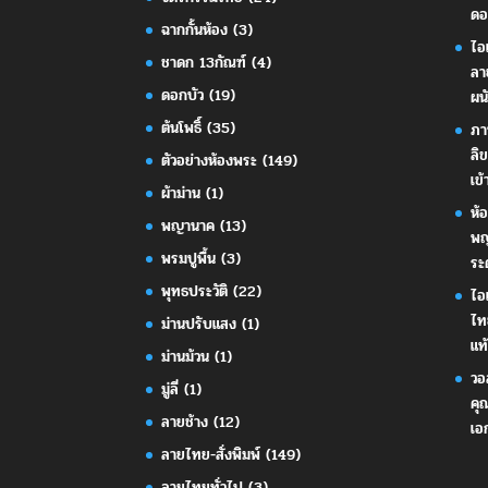
ดอ
ฉากกั้นห้อง
(3)
ไอ
ชาดก 13กัณฑ์
(4)
ลา
ดอกบัว
(19)
ผน
ต้นโพธิ์
(35)
ภา
ลิ
ตัวอย่างห้องพระ
(149)
เข้
ผ้าม่าน
(1)
ห้
พญานาค
(13)
พญ
พรมปูพื้น
(3)
ระ
พุทธประวัติ
(22)
ไอ
ไท
ม่านปรับแสง
(1)
แท้
ม่านม้วน
(1)
วอ
มู่ลี่
(1)
คุ
ลายช้าง
(12)
เอ
ลายไทย-สั่งพิมพ์
(149)
ลายไทยทั่วไป
(3)