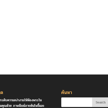
ุด
ค้นหา
ระดับความสง่างามให้ห้องพระใน
านคุณด้วย ภาพพิมพ์ลายต้นโพธิ์และ