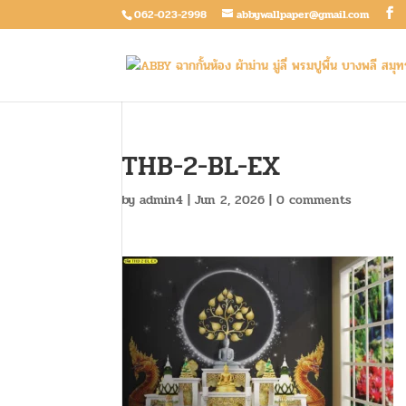
062-023-2998
abbywallpaper@gmail.com
THB-2-BL-EX
by
admin4
|
Jun 2, 2026
|
0 comments