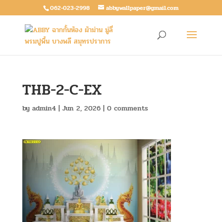
062-023-2998
abbywallpaper@gmail.com
THB-2-C-EX
by
admin4
|
Jun 2, 2026
|
0 comments