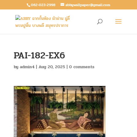
062-023-2998
abbywallpaper@gmail.com
PAI-182-EX6
by
admin4
|
Aug 20, 2025
|
0 comments