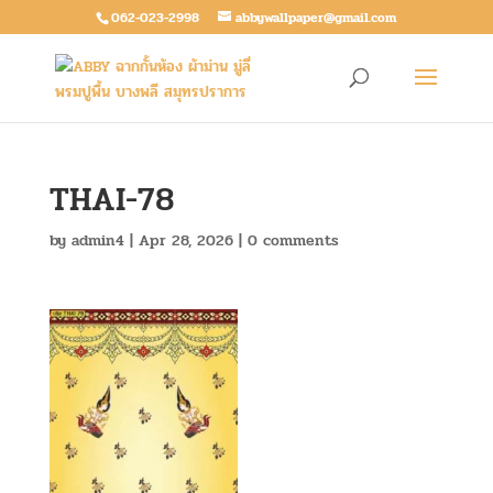
062-023-2998
abbywallpaper@gmail.com
THAI-78
by
admin4
|
Apr 28, 2026
|
0 comments